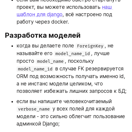
проект, вы можете использовать 
наш 
шаблон для django
, всё настроено под 
работу через docker.
Разработка моделей
когда вы делаете поле 
, не 
ForeignKey
называйте его 
, лучше 
model_name_id
просто 
, поскольку 
model_name
 в случае FK резервируется 
model_name_id
ORM под возможность получать именно id, 
а не инстанс модели целиком, что 
позволяет избежать лишних запросов к БД;
если вы напишите человекочитаемый 
 у всех полей для каждой 
verbose_name
модели - это сильно облегчит пользование 
админкой Django;