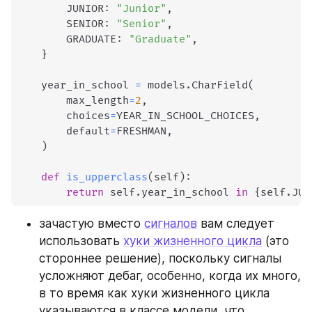
        JUNIOR
:
"Junior"
,
        SENIOR
:
"Senior"
,
        GRADUATE
:
"Graduate"
,
}
    year_in_school 
=
 models
.
CharField
(
        max_length
=
2
,
        choices
=
YEAR_IN_SCHOOL_CHOICES
,
        default
=
FRESHMAN
,
)
def
is_upperclass
(
self
)
:
return
 self
.
year_in_school 
in
{
self
.
JUN
зачастую вместо 
сигналов
 вам следует 
использовать 
хуки жизненного цикла
 (это 
стороннее решение), поскольку сигналы 
усложняют дебаг, особенно, когда их много, 
в то время как хуки жизненного цикла 
указываются в классе модели, что 