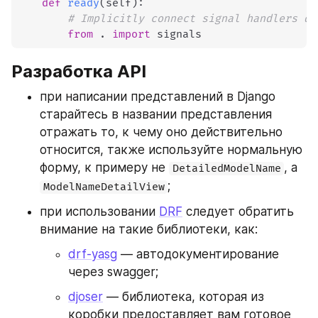
def
ready
(
self
)
:
# Implicitly connect signal handlers de
from
.
import
Разработка API
при написании представлений в Django 
старайтесь в названии представления 
отражать то, к чему оно действительно 
относится, также используйте нормальную 
форму, к примеру не 
, а 
DetailedModelName
;
ModelNameDetailView
при использовании 
DRF
 следует обратить 
внимание на такие библиотеки, как: 
drf-yasg
 — автодокументирование 
через swagger;  
djoser
 — библиотека, которая из 
коробки предоставляет вам готовое 