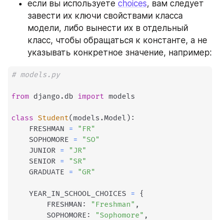
если вы используете 
choices
, вам следует 
завести их ключи свойствами класса 
модели, либо вынести их в отдельный 
класс, чтобы обращаться к константе, а не 
указывать конкретное значение, например:
# models.py
from
 django
.
db 
import
 models

class
Student
(
models
.
Model
)
:
    FRESHMAN 
=
"FR"
    SOPHOMORE 
=
"SO"
    JUNIOR 
=
"JR"
    SENIOR 
=
"SR"
    GRADUATE 
=
"GR"
    YEAR_IN_SCHOOL_CHOICES 
=
{
        FRESHMAN
:
"Freshman"
,
        SOPHOMORE
:
"Sophomore"
,