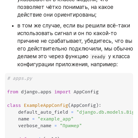
позволяет чётко понимать, на какое 
действие они ориентированы;
в том же случае, если вы решили всё-таки 
использовать сигнал и он по какой-то 
причине не срабатывает, убедитесь, что вы 
его действительно подключили, мы обычно 
делаем это через функцию 
 у класса 
ready
конфигурации приложения, например:
# apps.py
from
 django
.
apps 
import
 AppConfig

class
ExampleAppConfig
(
AppConfig
)
:
    default_auto_field 
=
"django.db.models.BigA
    name 
=
"example_app"
    verbose_name 
=
"Пример"