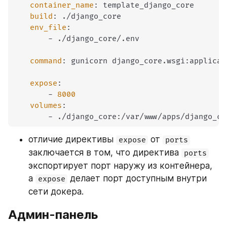
container_name
:
 template_django_core

build
:
 ./django_core

env_file
:
-
 ./django_core/.env

command
:
 gunicorn django_core.wsgi
:
applicat
expose
:
-
8000
volumes
:
-
 ./django_core
:
/var/www/apps/django_co
отличие директивы 
 от 
expose
ports
заключается в том, что директива 
ports
экспортирует порт наружу из контейнера, 
а 
 делает порт доступным внутри 
expose
сети докера.
Админ-панель