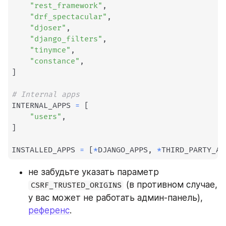
"rest_framework"
,
"drf_spectacular"
,
"djoser"
,
"django_filters"
,
"tinymce"
,
"constance"
,
]
# Internal apps
INTERNAL_APPS 
=
[
"users"
,
]
INSTALLED_APPS 
=
[
*
DJANGO_APPS
,
*
THIRD_PARTY_AP
не забудьте указать параметр 
 (в противном случае, 
CSRF_TRUSTED_ORIGINS
у вас может не работать админ-панель), 
референс
.