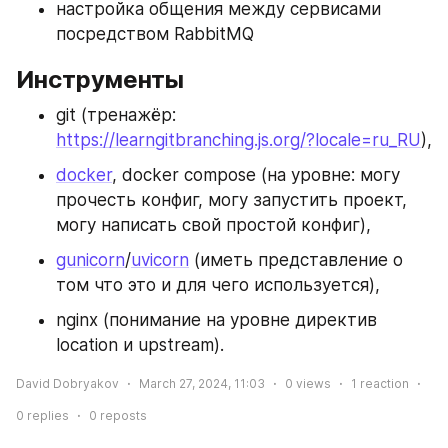
настройка общения между сервисами 
посредством RabbitMQ
Инструменты
git (тренажёр: 
https://learngitbranching.js.org/?locale=ru_RU
),
docker
, docker compose (на уровне: могу 
прочесть конфиг, могу запустить проект, 
могу написать свой простой конфиг),
gunicorn
/
uvicorn
 (иметь представление о 
том что это и для чего используется),
nginx (понимание на уровне директив 
location и upstream).
David Dobryakov
March 27, 2024, 11:03
0
views
1
reaction
0
replies
0
reposts