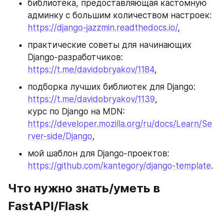
библиотека, предоставляющая кастомную 
админку с большим количеством настроек: 
https://django-jazzmin.readthedocs.io/
,
практические советы для начинающих 
Django-разработчиков: 
https://t.me/davidobryakov/1184
,
подборка лучших библиотек для Django: 
https://t.me/davidobryakov/1139
,
курс по Django на MDN: 
https://developer.mozilla.org/ru/docs/Learn/Se
rver-side/Django
,
мой шаблон для Django-проектов: 
https://github.com/kantegory/django-template
.
Что нужно знать/уметь в 
FastAPI/Flask