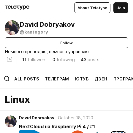
About Teletype
Join
David Dobryakov
@kantegory
Follow
Немного преподаю, немного управляю
11
followers
0
following
43
posts
ALL POSTS
ТЕЛЕГРАМ
ЮТУБ
ДЗЕН
ПРОГРА
Linux
David Dobryakov
October 18, 2020
NextCloud на Raspberry Pi 4 / #1