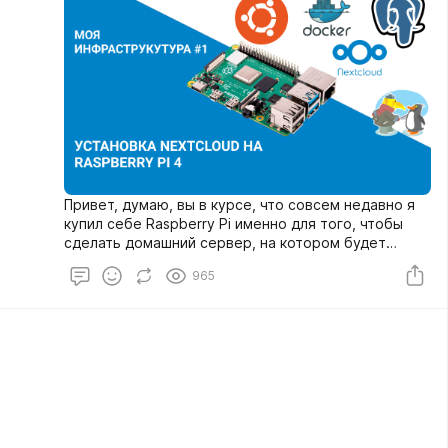
Привет, думаю, вы в курсе, что совсем недавно я
купил себе Raspberry Pi именно для того, чтобы
сделать домашний сервер, на котором будет
хоститься персональное облако и не только. Мне
965
всегда хотелось иметь свою домашнюю
инфраструктуру для подобных вещей, чтобы быть
независимым от обстоятельств. Сегодняшнее
видео, конечно, рассказывает про установку
NextCloud на Raspberry Pi, но все инструкции
применимы и к любому серверу, потому что
команды не отличаются.