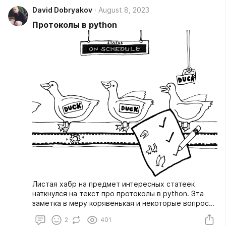
David Dobryakov
August 8, 2023
Протоколы в python
Листая хабр на предмет интересных статеек
наткнулся на текст про протоколы в python. Эта
заметка в меру корявенькая и некоторые вопросы
рассматривает не совсем верно (а какие-то
2
401
нюансы и вовсе не затрагивает), но спасибо ей,