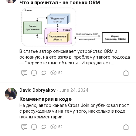
Что я прочитал - не только ORM
В статье автор описывает устройство ORM и
основную, на его взгляд, проблему такого подхода
— "персистетные объекты". И предлагает
альтернативу в виде кастомной библиотеки,
52
позволяющей работать с БД без использования
персистетных объектов, при этом не засоряя
основной код SQL-запросами.
David Dobryakov
June 24, 2024
Комментарии в коде
На днях, автор канала Cross Join опубликовал пост
с рассуждениями на тему того, насколько в коде
нужны комментарии.
52