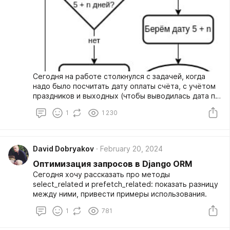
Сегодня на работе столкнулся с задачей, когда
надо было посчитать дату оплаты счёта, с учётом
праздников и выходных (чтобы выводилась дата по
условию "не позднее, чем через 5 рабочих дней).
1
1 230
Ранее подобных вещей я не делал, поэтому пошёл
гуглить.
David Dobryakov
February 20, 2024
Оптимизация запросов в Django ORM
Сегодня хочу рассказать про методы
select_related и prefetch_related: показать разницу
между ними, привести примеры использования.
1
781