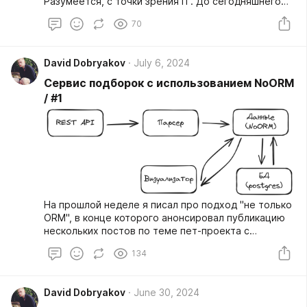
Разумеется, с точки зрения IT. До сегодняшнего
дня, там была только одна мысль, которую я
70
подметил, когда писал в дневник...
David Dobryakov
July 6, 2024
Сервис подборок с использованием NoORM
/ #1
На прошлой неделе я писал про подход "не только
ORM", в конце которого анонсировал публикацию
нескольких постов по теме пет-проекта с
использованием python-библиотеки true-noorm.
134
Это первая часть, сегодня поговорим об
организационных моментах, спроектируем сервис,
поищем оптимальные решения, помучаем LLM и
David Dobryakov
June 30, 2024
даже частично набросаем MVP.