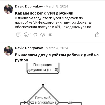
David Dobryakov
March 8, 2024
Как мы docker с VPN дружили
В прошлом году столкнулся с задачей по
настройке VPN-подключения внутри docker для
обеспечения доступа к API, находящемуся во
внутренней сети предприятия. Недавно с
1
1.8K
подобной проблемой столкнулся и мой друг, но
ситуации у нас несколько разные: я настраивал
связку для openfortivpn, а ему нужно было
David Dobryakov
March 4, 2024
настроить для openvpn.
Вычисляем дату с учётом рабочих дней на
python