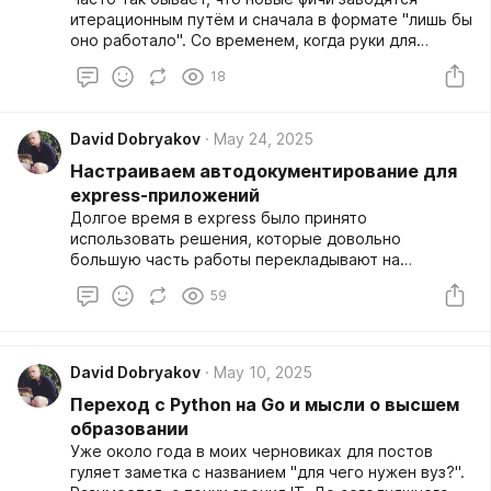
итерационным путём и сначала в формате "лишь бы
оно работало". Со временем, когда руки для
следующей итерации высвобождаются,
18
появляется желание подобные фичи
порефакторить.
David Dobryakov
May 24, 2025
Настраиваем автодокументирование для
express-приложений
Долгое время в express было принято
использовать решения, которые довольно
большую часть работы перекладывают на
разработчика. Одним из самых популярных
59
решений и по сей день является swagger-jsdoc.
David Dobryakov
May 10, 2025
Переход с Python на Go и мысли о высшем
образовании
Уже около года в моих черновиках для постов
гуляет заметка с названием "для чего нужен вуз?".