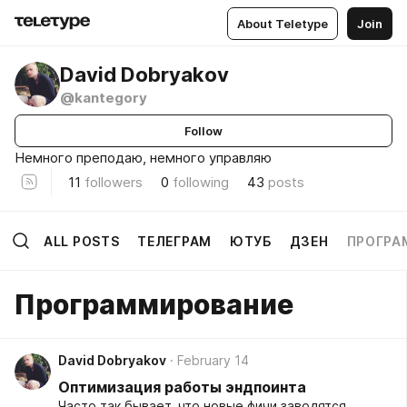
About Teletype
Join
David Dobryakov
@kantegory
Follow
Немного преподаю, немного управляю
11
followers
0
following
43
posts
ALL POSTS
ТЕЛЕГРАМ
ЮТУБ
ДЗЕН
ПРОГРА
Программирование
David Dobryakov
February 14
Оптимизация работы эндпоинта
Часто так бывает, что новые фичи заводятся